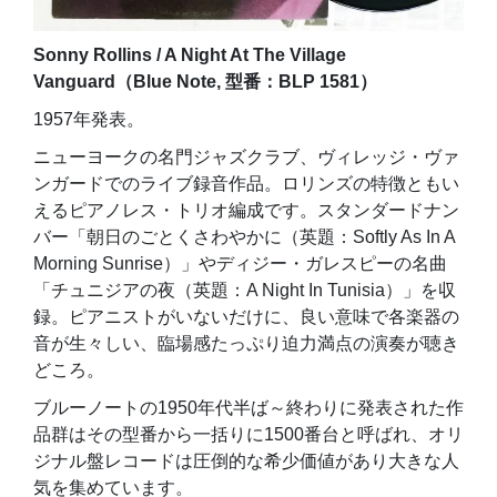
Sonny Rollins / A Night At The Village
Vanguard（Blue Note, 型番：BLP 1581）
1957年発表。
ニューヨークの名門ジャズクラブ、ヴィレッジ・ヴァ
ンガードでのライブ録音作品。ロリンズの特徴ともい
えるピアノレス・トリオ編成です。スタンダードナン
バー「朝日のごとくさわやかに（英題：Softly As In A
Morning Sunrise）」やディジー・ガレスピーの名曲
「チュニジアの夜（英題：A Night In Tunisia）」を収
録。ピアニストがいないだけに、良い意味で各楽器の
音が生々しい、臨場感たっぷり迫力満点の演奏が聴き
どころ。
ブルーノートの1950年代半ば～終わりに発表された作
品群はその型番から一括りに1500番台と呼ばれ、オリ
ジナル盤レコードは圧倒的な希少価値があり大きな人
気を集めています。