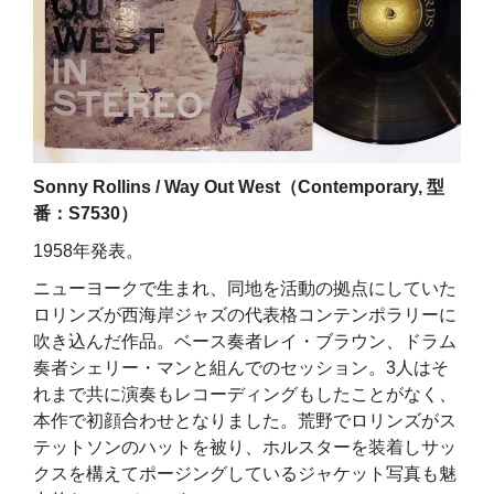
Sonny Rollins / Way Out West（Contemporary, 型
番：S7530）
1958年発表。
ニューヨークで生まれ、同地を活動の拠点にしていた
ロリンズが西海岸ジャズの代表格コンテンポラリーに
吹き込んだ作品。ベース奏者レイ・ブラウン、ドラム
奏者シェリー・マンと組んでのセッション。3人はそ
れまで共に演奏もレコーディングもしたことがなく、
本作で初顔合わせとなりました。荒野でロリンズがス
テットソンのハットを被り、ホルスターを装着しサッ
クスを構えてポージングしているジャケット写真も魅