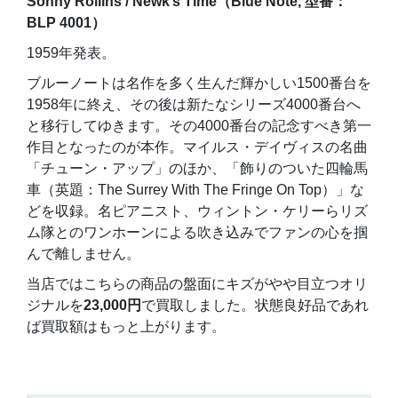
Sonny Rollins / Newk’s Time（Blue Note, 型番：
BLP 4001）
1959年発表。
ブルーノートは名作を多く生んだ輝かしい1500番台を
1958年に終え、その後は新たなシリーズ4000番台へ
と移行してゆきます。その4000番台の記念すべき第一
作目となったのが本作。マイルス・デイヴィスの名曲
「チューン・アップ」のほか、「飾りのついた四輪馬
車（英題：The Surrey With The Fringe On Top）」な
どを収録。名ピアニスト、ウィントン・ケリーらリズ
ム隊とのワンホーンによる吹き込みでファンの心を掴
んで離しません。
当店ではこちらの商品の盤面にキズがやや目立つオリ
ジナルを
23,000円
で買取しました。状態良好品であれ
ば買取額はもっと上がります。