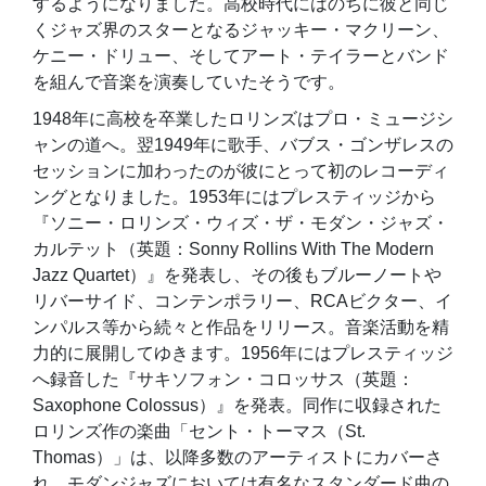
するようになりました。高校時代にはのちに彼と同じ
くジャズ界のスターとなるジャッキー・マクリーン、
ケニー・ドリュー、そしてアート・テイラーとバンド
を組んで音楽を演奏していたそうです。
1948年に高校を卒業したロリンズはプロ・ミュージシ
ャンの道へ。翌1949年に歌手、バブス・ゴンザレスの
セッションに加わったのが彼にとって初のレコーディ
ングとなりました。1953年にはプレスティッジから
『ソニー・ロリンズ・ウィズ・ザ・モダン・ジャズ・
カルテット（英題：Sonny Rollins With The Modern
Jazz Quartet）』を発表し、その後もブルーノートや
リバーサイド、コンテンポラリー、RCAビクター、イ
ンパルス等から続々と作品をリリース。音楽活動を精
力的に展開してゆきます。1956年にはプレスティッジ
へ録音した『サキソフォン・コロッサス（英題：
Saxophone Colossus）』を発表。同作に収録された
ロリンズ作の楽曲「セント・トーマス（St.
Thomas）」は、以降多数のアーティストにカバーさ
れ、モダンジャズにおいては有名なスタンダード曲の