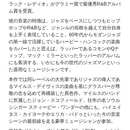
ラック・レディオ』がグラミー賞で最優秀R&Bアルバ
ム賞を受賞。
彼の音楽の特徴は、ジャズをベースにしつつもヒップ
ホップやR&Bなど、ジャンルの垣根を越えて自分自身
を上手く表現していること。60年代からモダンジャズ
の第一線で活躍しているハービー・ハンコックの楽曲
をカバーしたと思えば、ラッパーであるコモンやQテ
ィップ、マック・ミラーといったラッパーのアルバム
にも客演する、いかにも今の世代のジャズマンといっ
た器用なミュージシャンです。
本作では同レーベルの大先輩でありジャズの偉人であ
るマイルス・デイヴィスの楽曲を基にグラスパーが尊
敬の念を込めて再構築した異色作。マイルスのバンド
に所属したジョン・スコフィールド、往年の名ソウル
シンガー スティービー・ワンダーの他にも、ハイエイ
タス・カイヨーテやエリカ・バドゥといった今の音楽
シーンの最前線を走る豪華ミュージシャンが参加。