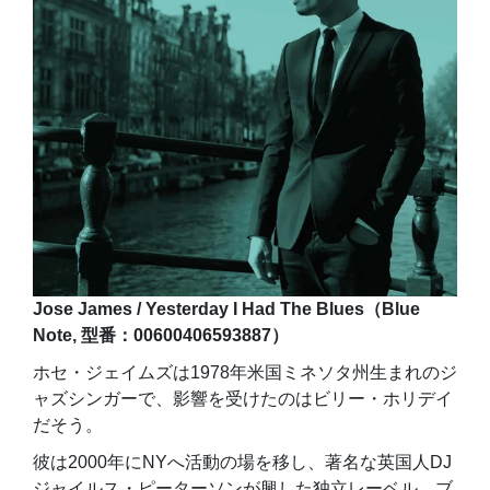
Jose James / Yesterday I Had The Blues（Blue
Note, 型番：00600406593887）
ホセ・ジェイムズは1978年米国ミネソタ州生まれのジ
ャズシンガーで、影響を受けたのはビリー・ホリデイ
だそう。
彼は2000年にNYへ活動の場を移し、著名な英国人DJ
ジャイルス・ピーターソンが興した独立レーベル、ブ