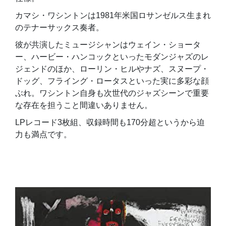
カマシ・ワシントンは1981年米国ロサンゼルス生まれ
のテナーサックス奏者。
彼が共演したミュージシャンはウェイン・ショータ
ー、ハービー・ハンコックといったモダンジャズのレ
ジェンドのほか、ローリン・ヒルやナズ、スヌープ・
ドッグ、フライング・ロータスといった実に多彩な顔
ぶれ。ワシントン自身も次世代のジャズシーンで重要
な存在を担うこと間違いありません。
LPレコード3枚組、収録時間も170分超というから迫
力も満点です。