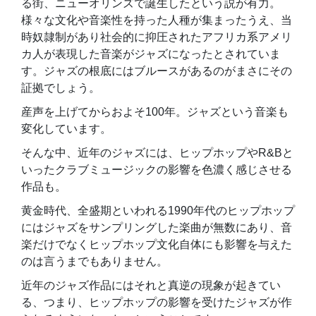
る街、ニューオリンズで誕生したという説が有力。
様々な文化や音楽性を持った人種が集まったうえ、当
時奴隷制があり社会的に抑圧されたアフリカ系アメリ
カ人が表現した音楽がジャズになったとされていま
す。ジャズの根底にはブルースがあるのがまさにその
証拠でしょう。
産声を上げてからおよそ100年。ジャズという音楽も
変化しています。
そんな中、近年のジャズには、ヒップホップやR&Bと
いったクラブミュージックの影響を色濃く感じさせる
作品も。
黄金時代、全盛期といわれる1990年代のヒップホップ
にはジャズをサンプリングした楽曲が無数にあり、音
楽だけでなくヒップホップ文化自体にも影響を与えた
のは言うまでもありません。
近年のジャズ作品にはそれと真逆の現象が起きてい
る、つまり、ヒップホップの影響を受けたジャズが作