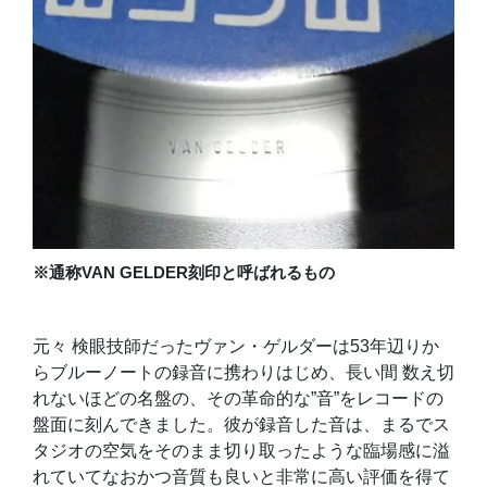
※通称VAN GELDER刻印と呼ばれるもの
元々 検眼技師だったヴァン・ゲルダーは53年辺りか
らブルーノートの録音に携わりはじめ、長い間 数え切
れないほどの名盤の、その革命的な”音”をレコードの
盤面に刻んできました。彼が録音した音は、まるでス
タジオの空気をそのまま切り取ったような臨場感に溢
れていてなおかつ音質も良いと非常に高い評価を得て