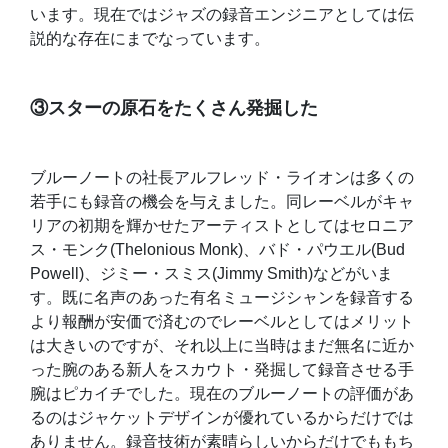
います。現在ではジャズの録音エンジニアとしては伝
説的な存在にまでなっています。
③スターの原石をたくさん発掘した
ブルーノートの社長アルフレッド・ライオンは多くの
若手にも録音の機会を与えました。同レーベルがキャ
リアの初期を輝かせたアーティストとしてはセロニア
ス・モンク(Thelonious Monk)、バド・パウエル(Bud
Powell)、ジミー・スミス(Jimmy Smith)などがいま
す。既に名声のあった有名ミュージシャンを録音する
より報酬が安価で済むのでレーベルとしてはメリット
は大きいのですが、それ以上に当時はまだ無名に近か
った腕のある新人をスカウト・発掘して録音させる手
腕はピカイチでした。現在のブルーノートの評価があ
るのはジャケットデザインが優れているからだけでは
ありません。録音技術が素晴らしいからだけでももち