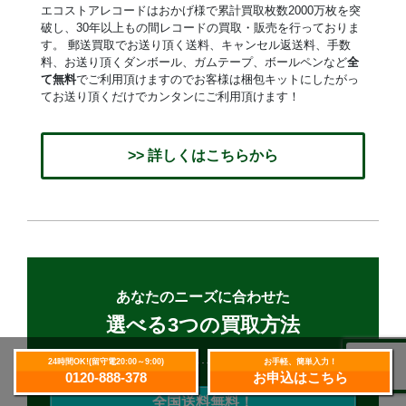
エコストアレコードはおかげ様で累計買取枚数2000万枚を突
破し、30年以上もの間レコードの買取・販売を行っておりま
す。 郵送買取でお送り頂く送料、キャンセル返送料、手数
料、お送り頂くダンボール、ガムテープ、ボールペンなど
全
て無料
でご利用頂けますのでお客様は梱包キットにしたがっ
てお送り頂くだけでカンタンにご利用頂けます！
>> 詳しくはこちらから
あなたのニーズに合わせた
選べる3つの買取方法
24時間OK!(留守電20:00～9:00)
お手軽、簡単入力！
0120-888-378
お申込はこちら
全国送料無料！