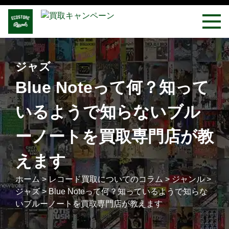
ジャズ
Blue Noteって何？知って
いるようで知らないブル
ーノートを買取専門店が教
えます
ホーム
>
レコード買取についてのコラム
>
ジャンル
>
ジャズ
>
Blue Noteって何？知っているようで知らな
いブルーノートを買取専門店が教えます