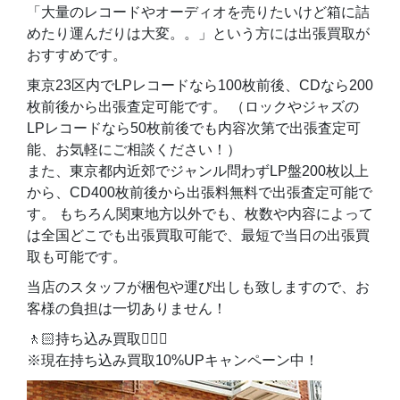
「大量のレコードやオーディオを売りたいけど箱に詰
めたり運んだりは大変。。」という方には出張買取が
おすすめです。
東京23区内でLPレコードなら100枚前後、CDなら200
枚前後から出張査定可能です。 （ロックやジャズの
LPレコードなら50枚前後でも内容次第で出張査定可
能、お気軽にご相談ください！）
また、東京都内近郊でジャンル問わずLP盤200枚以上
から、CD400枚前後から出張料無料で出張査定可能で
す。 もちろん関東地方以外でも、枚数や内容によって
は全国どこでも出張買取可能で、最短で当日の出張買
取も可能です。
当店のスタッフが梱包や運び出しも致しますので、お
客様の負担は一切ありません！
🚶🏻持ち込み買取🚶🏻‍♀️
※現在持ち込み買取10%UPキャンペーン中！