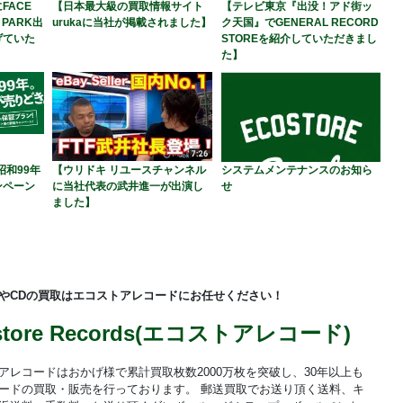
FACE
【日本最大級の買取情報サイト
【テレビ東京『出没！アド街ッ
A PARK出
urukaに当社が掲載されました】
ク天国』でGENERAL RECORD
げていた
STOREを紹介していただきまし
た】
昭和99年
【ウリドキ リユースチャンネル
システムメンテナンスのお知ら
ンペーン
に当社代表の武井進一が出演し
せ
ました】
やCDの買取はエコストアレコードにお任せください！
store Records(エコストアレコード)
アレコードはおかげ様で累計買取枚数2000万枚を突破し、30年以上も
ードの買取・販売を行っております。 郵送買取でお送り頂く送料、キ