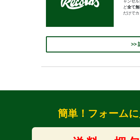
ャンセル
ど
全て無
だけでカ
>>
簡単！フォームに