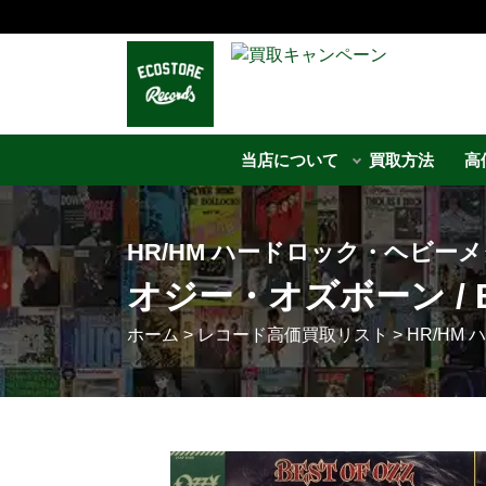
当店について
買取方法
高
HR/HM ハードロック・ヘビー
オジー・オズボーン / BE
ホーム
>
レコード高価買取リスト
>
HR/HM