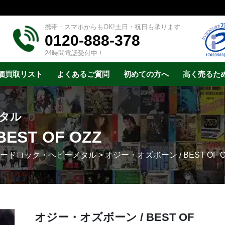
携帯・スマホからもOK!土日・祝日も承ります
0120-888-378
24時間電話受付中！
価買取リスト
よくあるご質問
初めての方へ
高く売るた
メタル
ST OF OZZ
 ハードロック・ヘビーメタル
>
オジー・オズボーン / BEST OF O
オジー・オズボーン / BEST OF