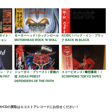
ペタイト・
モーターヘッド / ロックンロール
AC/DC / バック・イン・ブラッ
ション
MOTORHEAD ROCK ‘N’ ROLL
ク BACK IN BLACK
アン・フィ
ジューダス・プリースト / 背徳の
スコーピオンズ / 蠍団爆発！！
N FIST
掟 JUDAS PRIEST
SCORPIONS TOKYO TAPES
DEFENDERS OF THE FAITH
やCDの買取はエコストアレコードにお任せください！