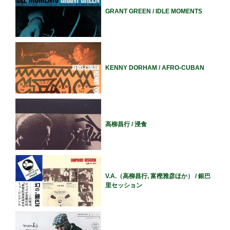
GRANT GREEN / IDLE MOMENTS
KENNY DORHAM / AFRO-CUBAN
高柳昌行 / 浸食
V.A.（高柳昌行, 富樫雅彦ほか） / 銀巴
里セッション