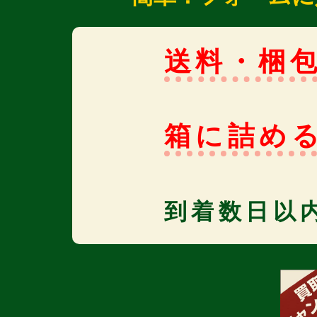
送料・梱
箱に詰め
到着数日以