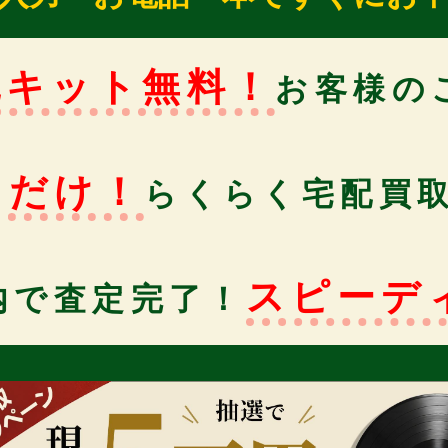
包キット無料！
お客様の
るだけ！
らくらく宅配買
スピーデ
内で査定完了！