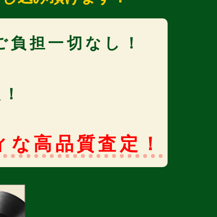
ご負担一切なし！
取！
ィな高品質査定！