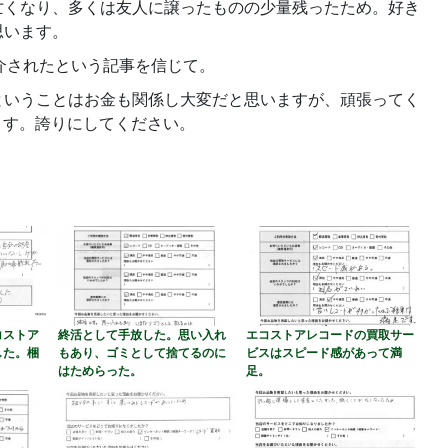
亡くなり、多くは友人に譲ったものの少量残ったため。好き
思います。
介されたという記事を信じて。
ということはお金も関係し大変だと思いますが、頑張ってく
ます。誇りにしてください。
コストア
終活として手放した。思い入れ
エコストアレコードの買取サー
した。梱
もあり、ゴミとして捨てるのに
ビスはスピード感があって満
。
はためらった。
足。