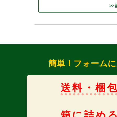
>>
簡単！フォームに
送料・梱
箱に詰め