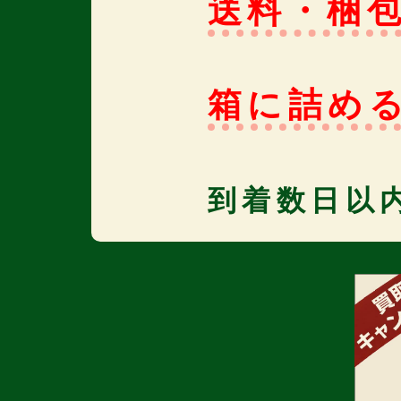
送料・梱
箱に詰め
到着数日以