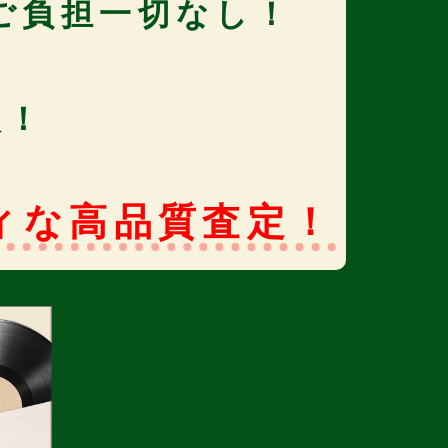
ご負担一切なし！
取！
ィな高品質査定！