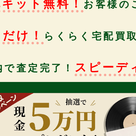
包キット無料！
お客様の
るだけ！
らくらく宅配買
スピーデ
内で査定完了！