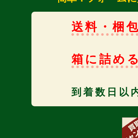
送料・梱
箱に詰め
到着数日以