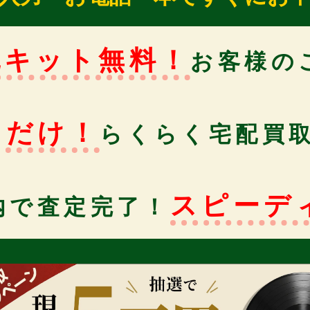
包キット無料！
お客様の
るだけ！
らくらく宅配買
スピーデ
内で査定完了！