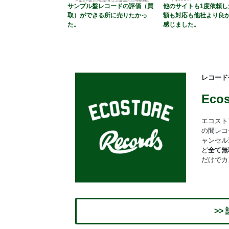
サンプル盤レコードの評価（買
他のサイトも1度依頼し
取）ができる所に売りたかっ
額も対応も他社より良
た。
感じました。
レコード
Eco
エコスト
の間レコ
ャンセル
ど
全て無
だけでカ
>>