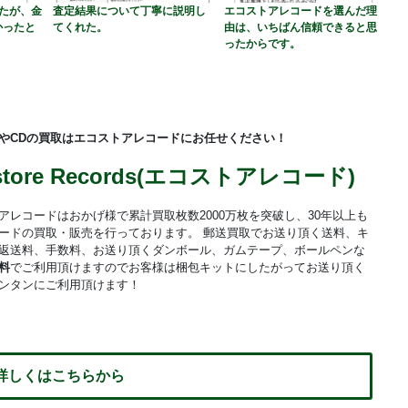
たが、金
査定結果について丁寧に説明し
エコストアレコードを選んだ理
かったと
てくれた。
由は、いちばん信頼できると思
ったからです。
やCDの買取はエコストアレコードにお任せください！
store Records(エコストアレコード)
アレコードはおかげ様で累計買取枚数2000万枚を突破し、30年以上も
ードの買取・販売を行っております。 郵送買取でお送り頂く送料、キ
返送料、手数料、お送り頂くダンボール、ガムテープ、ボールペンな
料
でご利用頂けますのでお客様は梱包キットにしたがってお送り頂く
ンタンにご利用頂けます！
 詳しくはこちらから