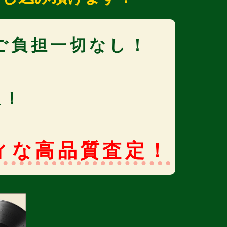
ご負担一切なし！
取！
ィな高品質査定！