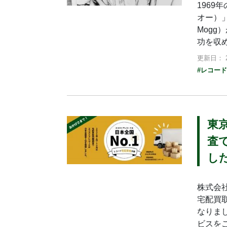
1969
オー）
Mogg
功を収
更新日： 2
#レコー
東
査
し
株式会社
宅配買
なりま
ビスを