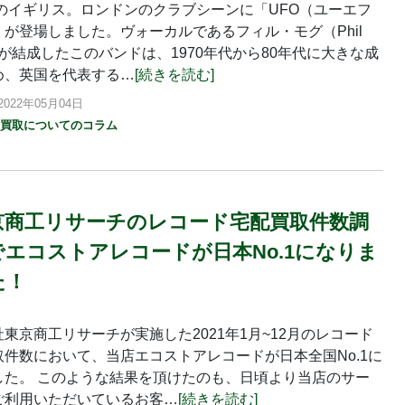
年のイギリス。ロンドンのクラブシーンに「UFO（ユーエフ
」が登場しました。ヴォーカルであるフィル・モグ（Phil
）が結成したこのバンドは、1970年代から80年代に大きな成
め、英国を代表する…
[続きを読む]
022年05月04日
ド買取についてのコラム
京商工リサーチのレコード宅配買取件数調
でエコストアレコードが日本No.1になりま
た！
東京商工リサーチが実施した2021年1月~12月のレコード
取件数において、当店エコストアレコードが日本全国No.1に
した。 このような結果を頂けたのも、日頃より当店のサー
ご利用いただいているお客…
[続きを読む]