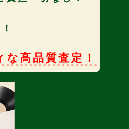
取！
ィな高品質査定！