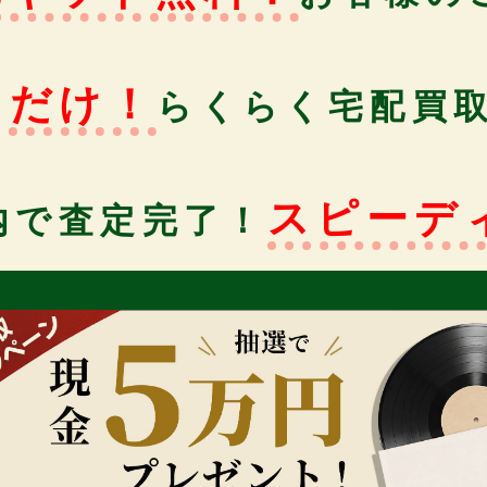
るだけ！
らくらく宅配買
スピーデ
内で査定完了！