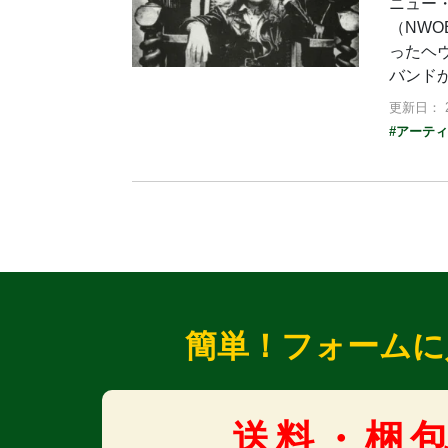
ニュー
（NWO
ったヘ
バンド
更新日： 2
#アーテ
簡単！フォームに
送料・梱