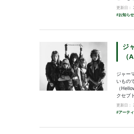
更新日： 2
#お知らせ
ジ
（A
ジャーマ
いもので
（Hel
クセプ
更新日： 2
#アーテ