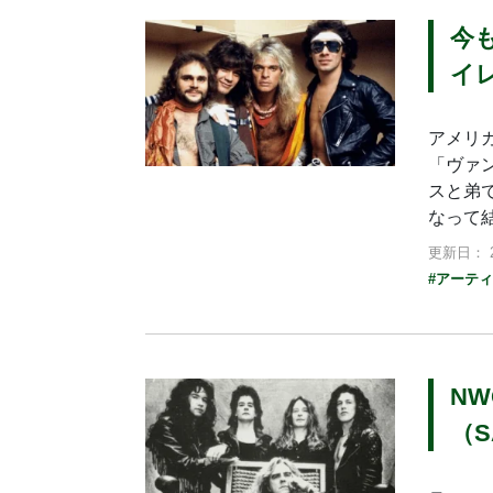
今
イレ
アメリ
「ヴァン
スと弟
なって
更新日： 2
#アーテ
N
（