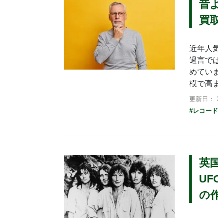
昔
買
近年人
過言で
めてい
模で高
更新日： 2
#レコー
英
U
の